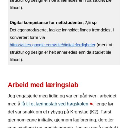
struktur og design er noe annerledes enn da studiet ble
tilbudt).
Digital kompetanse for nettstudenter, 7,5 sp
Det egenproduserte, faglige innholdet finnes fremdeles, i
konvertert form via
https://sites.google.com/site/digitaleferdigheter
(merk at
struktur og design er helt annerledes enn da studiet ble
tilbudt).
Arbeid med læringslab
Jeg engasjerte meg tidlig og var en pådriver i arbeidet
med å
få til et læringslab ved høgskolen
❧
, lenge før
det var snakk om et nybygg på Kronstad (K2). Først
gjennom egne initiativ, gjennom fagforening, deretter
som medlem i en arbeidsgruppe. Jeg var også sentral i