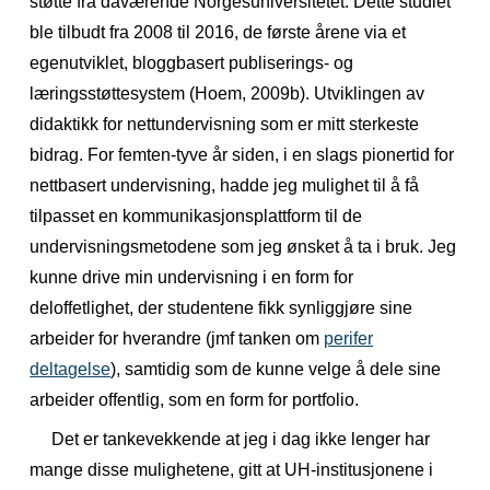
støtte fra daværende Norgesuniversitetet. Dette studiet
ble tilbudt fra 2008 til 2016, de første årene via et
egenutviklet, bloggbasert publiserings- og
læringsstøttesystem (Hoem, 2009b). Utviklingen av
didaktikk for nettundervisning som er mitt sterkeste
bidrag. For femten-tyve år siden, i en slags pionertid for
nettbasert undervisning, hadde jeg mulighet til å få
tilpasset en kommunikasjonsplattform til de
undervisningsmetodene som jeg ønsket å ta i bruk. Jeg
kunne drive min undervisning i en form for
deloffetlighet, der studentene fikk synliggjøre sine
arbeider for hverandre (jmf tanken om
perifer
deltagelse
), samtidig som de kunne velge å dele sine
arbeider offentlig, som en form for
portfolio
.
Det er tankevekkende at jeg i dag ikke lenger har
mange disse mulighetene, gitt at UH-institusjonene i