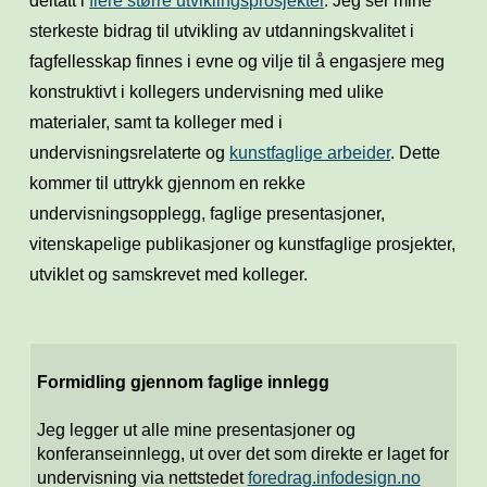
deltatt i
flere større utviklingsprosjekte
r
.
Jeg
ser
mine
sterkeste bidrag til utvikling av utdanningskvalitet i
fagfellesskap finnes i evne og vilje til å engasjere meg
konstruktivt i kollegers undervisning med ulike
materialer, samt
ta
kolleger med i
undervisningsrelaterte og
kunstfaglige arbeider
. Dette
kommer til uttrykk gjennom en rekke
undervisningsopplegg, faglige presentasjoner,
vitenskapelige publikasjoner og kunstfaglige prosjekter,
utviklet og samskrevet med kolleger.
Formidling gjennom faglige innlegg
Jeg legger ut alle mine presentasjoner og
konferanseinnlegg, ut over det som direkte er laget for
undervisning via nettstedet
foredrag.infodesign.no